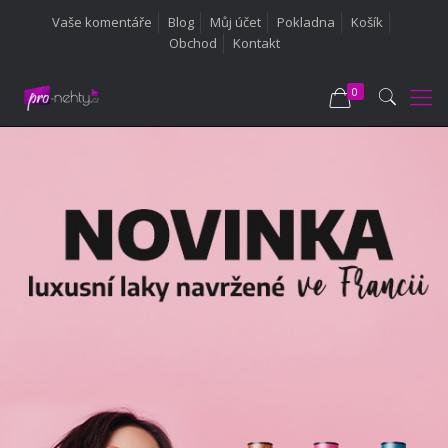
Vaše komentáře
Blog
Můj účet
Pokladna
Košík
Obchod
Kontakt
0