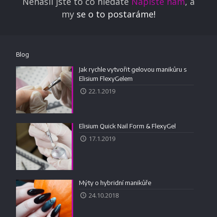
Nenašli jste to co hledáte
Napište nám
, a
my
se o to postaráme!
Blog
Jak rychle vytvořit gelovou manikůru s
Elisium FlexyGelem
22.1.2019
Elisium Quick Nail Form & FlexyGel
17.1.2019
Mýty o hybridní manikůře
24.10.2018