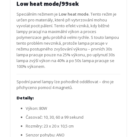
Low heat mode/99sek
Speciálním režimem je
Low heat mode
. Tento režim je
určen pro materiály, které při vytvrzování mohou
vyvolat pocit pálení. Tento efekt vzniká, kdy běžné
lampy pracují na maximální výkon a proces
polymerizace gelu probíhá velmi rychle. S touto lampou
tento problém nevzniká, protože lampa pracuje v
režimu postupného zvyšování výkonu – prvních 30s
lampa pracuje pouze na 25% výkonu, po uplynutí 30s
lampa zvýší výkon na 40% a po 50s lampa pracuje se
100% výkonem.
Spodní panel lampy lze pohodlně oddělovat – dno je
přichyceno pomocí 4 magnetů.
Detaily:
Výkon
:
80W
Časovač
:
10, 30, 60 a 99 sekund
Rozměry
:
23 x 20 x 10,5 cm
Senzor pohybu: ANO