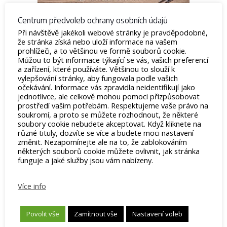
Centrum předvoleb ochrany osobních údajů
Při návštěvě jakékoli webové stránky je pravděpodobné,
že stránka získá nebo uloží informace na vašem
FlexyGel – Základní sada M
prohlížeči, a to většinou ve formě souborů cookie.
Můžou to být informace týkající se vás, vašich preferencí
879
Kč
–
899
Kč
a zařízení, které používáte. Většinou to slouží k
Skladem
vylepšování stránky, aby fungovala podle vašich
očekávání. Informace vás zpravidla neidentifikují jako
Chcete-li začít s FlexyGelem a nevíte, co vše potřebujete,
jednotlivce, ale celkově mohou pomoci přizpůsobovat
je tato sada pro vás ta pravá. Obsahuje vše potřebné
prostředí vašim potřebám. Respektujeme vaše právo na
pro tvorbu nehtů s FlexyGelem
soukromí, a proto se můžete rozhodnout, že některé
soubory cookie nebudete akceptovat. Když kliknete na
různé tituly, dozvíte se více a budete moci nastavení
Výběr možností
změnit. Nezapomínejte ale na to, že zablokováním
některých souborů cookie můžete ovlivnit, jak stránka
funguje a jaké služby jsou vám nabízeny.
Více info
Související produkty
Povolit vše
Zamítnout vše
Nastavení voleb