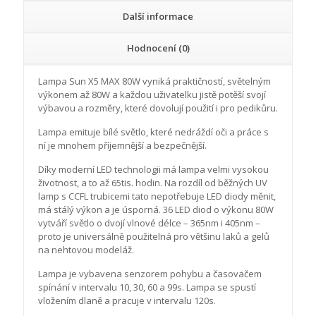
Další informace
Hodnocení (0)
Lampa Sun X5 MAX 80W vyniká praktičností, světelným
výkonem až 80W a každou uživatelku jistě potěší svojí
výbavou a rozměry, které dovolují použití i pro pedikůru.
Lampa emituje bílé světlo, které nedráždí oči a práce s
ní je mnohem příjemnější a bezpečnější.
Díky moderní LED technologii má lampa velmi vysokou
životnost, a to až 65tis. hodin. Na rozdíl od běžných UV
lamp s CCFL trubicemi tato nepotřebuje LED diody měnit,
má stálý výkon a je úsporná. 36 LED diod o výkonu 80W
vytváří světlo o dvojí vlnové délce – 365nm i 405nm –
proto je universálně použitelná pro většinu laků a gelů
na nehtovou modeláž.
Lampa je vybavena senzorem pohybu a časovačem
spínání v intervalu 10, 30, 60 a 99s. Lampa se spustí
vložením dlaně a pracuje v intervalu 120s.