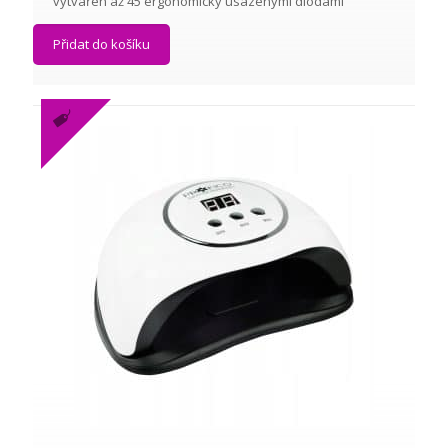
vytvářen až 45 ergonomicky usazenými diodami
Přidat do košíku