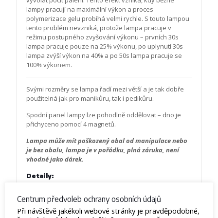
vyvolat pocit pálení. Tento efekt vzniká, kdy běžné
lampy pracují na maximální výkon a proces
polymerizace gelu probíhá velmi rychle. S touto lampou
tento problém nevzniká, protože lampa pracuje v
režimu postupného zvyšování výkonu – prvních 30s
lampa pracuje pouze na 25% výkonu, po uplynutí 30s
lampa zvýší výkon na 40% a po 50s lampa pracuje se
100% výkonem.
Svými rozměry se lampa řadí mezi větší a je tak dobře
použitelná jak pro manikůru, tak i pedikůru.
Spodní panel lampy lze pohodlně oddělovat – dno je
přichyceno pomocí 4 magnetů.
Lampa může mít poškozený obal od manipulace nebo
je bez obalu, lampa je v pořádku, plná záruka, není
vhodné jako dárek.
Detaily:
Výkon
:
80W
Centrum předvoleb ochrany osobních údajů
Časovač
:
10, 30, 60 a 99 sekund
Při návštěvě jakékoli webové stránky je pravděpodobné,