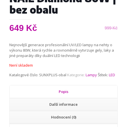
bez obalu
649
Kč
999
Kč
Nejnovější generace profesionální UV/LED lampy na nehty o
výkonu 80W, která rychle a rovnoměrně vytvrzuje gely, laky a
jiné preparáty díky duální LED technologii
Není skladem
Katalogové číslo:
SUNXPLUS-obal
Kategorie:
Lampy
Štítek:
LED
Popis
Další informace
Hodnocení (0)