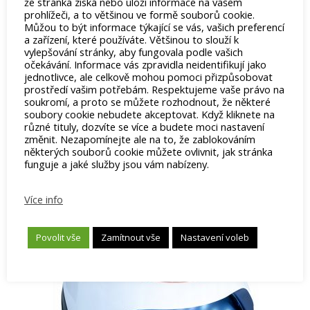
že stránka získá nebo uloží informace na vašem
Rozměry
:
235mm x 223mm x 102mm
prohlížeči, a to většinou ve formě souborů cookie.
Senzor pohybu: ANO
Můžou to být informace týkající se vás, vašich preferencí
a zařízení, které používáte. Většinou to slouží k
Display: ANO
vylepšování stránky, aby fungovala podle vašich
očekávání. Informace vás zpravidla neidentifikují jako
Napájení
:
AC: 100~240V, 50/60 HZ | DC: 24V
jednotlivce, ale celkově mohou pomoci přizpůsobovat
Madlo na přenášení a manipulaci s lampou
prostředí vašim potřebám. Respektujeme vaše právo na
soukromí, a proto se můžete rozhodnout, že některé
soubory cookie nebudete akceptovat. Když kliknete na
různé tituly, dozvíte se více a budete moci nastavení
změnit. Nezapomínejte ale na to, že zablokováním
některých souborů cookie můžete ovlivnit, jak stránka
Související produkty
funguje a jaké služby jsou vám nabízeny.
Více info
Povolit vše
Zamítnout vše
Nastavení voleb