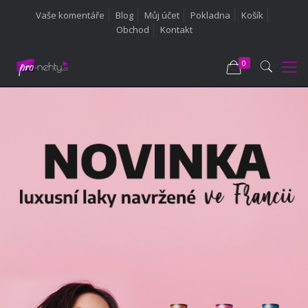
Vaše komentáře
Blog
Můj účet
Pokladna
Košík
Obchod
Kontakt
0