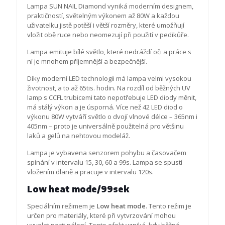
Lampa SUN NAIL Diamond vyniká moderním designem,
praktičností, světelným výkonem až 80W a každou
uživatelku jistě potěší i větší rozměry, které umožňují
vložit obě ruce nebo neomezují při použití v pedikůře.
Lampa emituje bílé světlo, které nedráždí oči a práce s
ní je mnohem příjemnější a bezpečnější.
Díky moderní LED technologii má lampa velmi vysokou
životnost, a to až 65tis. hodin. Na rozdíl od běžných UV
lamp s CCFL trubicemi tato nepotřebuje LED diody měnit,
má stálý výkon a je úsporná. Více než 42 LED diod o
výkonu 80W vytváří světlo o dvojí vlnové délce – 365nm i
405nm – proto je universálně použitelná pro většinu
laků a gelů na nehtovou modeláž.
Lampa je vybavena senzorem pohybu a časovačem
spínání v intervalu 15, 30, 60 a 99s. Lampa se spustí
vložením dlaně a pracuje v intervalu 120s.
Low heat mode/99sek
Speciálním režimem je
Low heat mode
. Tento režim je
určen pro materiály, které při vytvrzování mohou