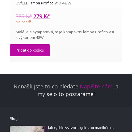
UV/LED lampa Profico V10 48W
389
Kč
279
Kč
Na cestě
Malá, ale sympatická, to je kompaktní lampa Profico V10
s výkonem 48W
Přidat do košíku
Nenašli jste to co hledáte
Napište nám
, a
my
se o to postaráme!
Blog
Jak rychle vytvořit gelovou manikůru s