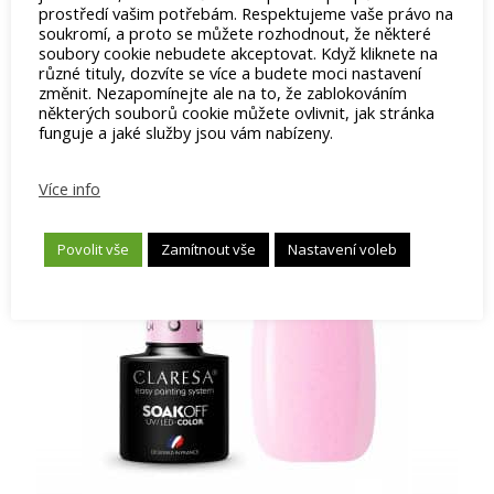
prostředí vašim potřebám. Respektujeme vaše právo na
soukromí, a proto se můžete rozhodnout, že některé
soubory cookie nebudete akceptovat. Když kliknete na
různé tituly, dozvíte se více a budete moci nastavení
změnit. Nezapomínejte ale na to, že zablokováním
Související produkty
některých souborů cookie můžete ovlivnit, jak stránka
funguje a jaké služby jsou vám nabízeny.
Více info
Povolit vše
Zamítnout vše
Nastavení voleb