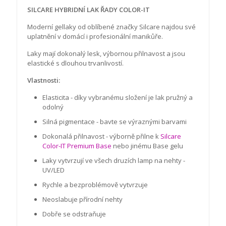
SILCARE HYBRIDNÍ LAK ŘADY COLOR-IT
Moderní gellaky od oblíbené značky Silcare najdou své
uplatnění v domácí i profesionální manikůře.
Laky mají dokonalý lesk, výbornou přilnavost a jsou
elastické s dlouhou trvanlivostí.
Vlastnosti:
Elasticita - díky vybranému složení je lak pružný a
odolný
Silná pigmentace - bavte se výraznými barvami
Dokonalá přilnavost - výborně přilne k
Silcare
Color-IT Premium Base
nebo jinému Base gelu
Laky vytvrzují ve všech druzích lamp na nehty -
UV/LED
Rychle a bezproblémově vytvrzuje
Neoslabuje přírodní nehty
Dobře se odstraňuje