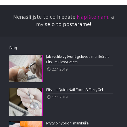
Nenašli jste to co hledáte
Napište nám
, a
my
se o to postaráme!
Blog
Jak rychle vytvořit gelovou manikůru s
Elisium FlexyGelem
22.1.2019
Elisium Quick Nail Form & FlexyGel
17.1.2019
Mýty o hybridní manikůře