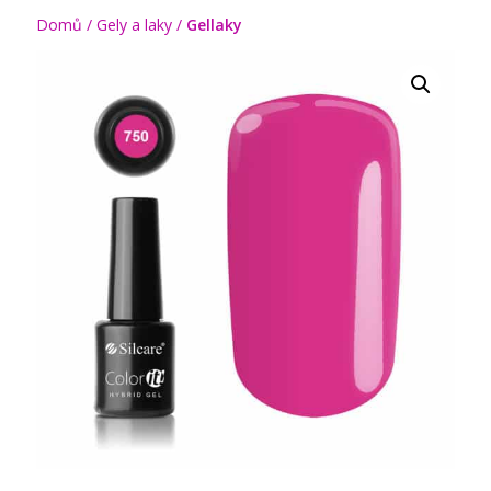
Domů
/
Gely a laky
/
Gellaky