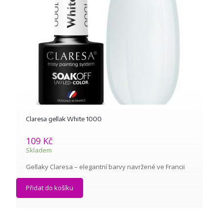
Claresa gellak White 1000
109
Kč
Skladem
Gellaky Claresa – elegantní barvy navržené ve Francii
Přidat do košíku