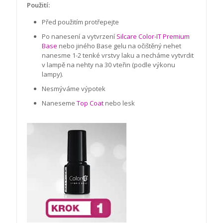
Použití:
Před použitím protřepejte
Po nanesení a vytvrzení
Silcare Color-IT Premium
Base
nebo jiného Base gelu na očištěný nehet
nanesme 1-2 tenké vrstvy laku a necháme vytvrdit
v lampě na nehty na 30 vteřin (podle výkonu
lampy).
Nesmýváme výpotek
Naneseme
Top Coat
nebo lesk