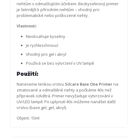
nehtům s odmašťujícím účinkem. Bezkyselinový primer
je šetrnější k přírodním nehtům – vhodný pro
problematické nebo poškozené nehty.
Vlastnosti:
Neobsahuje kyseliny
Je rychleschnoucí
Vhodný pro gel i akryl
Používá se bez vytvrzení v UV lampě
Použití:
Naneseme tenkou vrstvu
Silcare Base One Primer
na
zmatované a odmaštěné nehty a počkáme 40s než
přípravek odvětrá. Primer nevyžaduje vytvrzování v
UV/LED lampě. Po uplynutí 40s můžeme nanášet další
vrstvu (base gel, gel, akryl).
Objem: 15ml