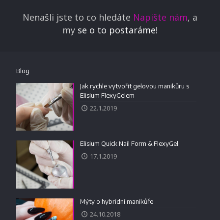
Nenašli jste to co hledáte
Napište nám
, a
my
se o to postaráme!
Blog
Jak rychle vytvořit gelovou manikůru s
Elisium FlexyGelem
22.1.2019
Elisium Quick Nail Form & FlexyGel
17.1.2019
Mýty o hybridní manikůře
24.10.2018