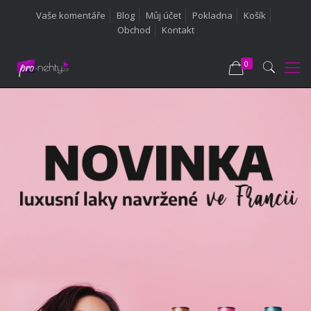
Vaše komentáře
Blog
Můj účet
Pokladna
Košík
Obchod
Kontakt
0