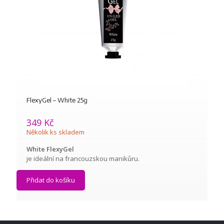
FlexyGel – White 25g
349
Kč
Několik ks skladem
White FlexyGel
je ideální na francouzskou manikůru.
Přidat do košíku