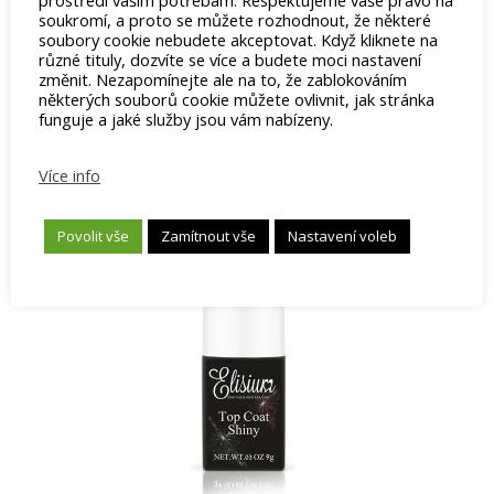
prostředí vašim potřebám. Respektujeme vaše právo na
soukromí, a proto se můžete rozhodnout, že některé
Skladem
soubory cookie nebudete akceptovat. Když kliknete na
Přípravek pro fyzickou i chemickou ochranu kůže kolem
různé tituly, dozvíte se více a budete moci nastavení
změnit. Nezapomínejte ale na to, že zablokováním
nehtů při nanášení gelů, laků a pomocných přípravků
některých souborů cookie můžete ovlivnit, jak stránka
funguje a jaké služby jsou vám nabízeny.
Přidat do košíku
Více info
Povolit vše
Zamítnout vše
Nastavení voleb