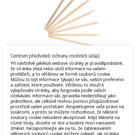
Centrum předvoleb ochrany osobních údajů
Při návštěvě jakékoli webové stránky je pravděpodobné,
že stránka získá nebo uloží informace na vašem
Pomerančové dřívko
prohlížeči, a to většinou ve formě souborů cookie.
Můžou to být informace týkající se vás, vašich preferencí
10
Kč
–
19
Kč
a zařízení, které používáte. Většinou to slouží k
Skladem
vylepšování stránky, aby fungovala podle vašich
očekávání. Informace vás zpravidla neidentifikují jako
Pomerančové dřívko je základní nástroj pro přípravu
jednotlivce, ale celkově mohou pomoci přizpůsobovat
nehtů před manikůrou
prostředí vašim potřebám. Respektujeme vaše právo na
soukromí, a proto se můžete rozhodnout, že některé
soubory cookie nebudete akceptovat. Když kliknete na
Výběr možností
různé tituly, dozvíte se více a budete moci nastavení
změnit. Nezapomínejte ale na to, že zablokováním
některých souborů cookie můžete ovlivnit, jak stránka