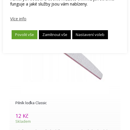
funguje a jaké služby jsou vám nabízeny.
Více info
Povolit vše
Zamítnout vše
Nastavení voleb
Pilník loďka Classic
12
Kč
Skladem