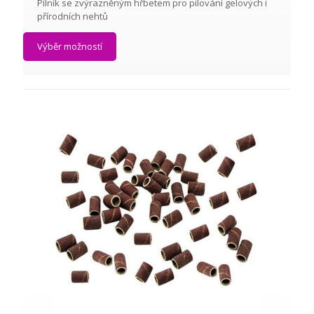
Pilník se zvýrazněným hřbetem pro pilování gelových i
přírodních nehtů
Výběr možností