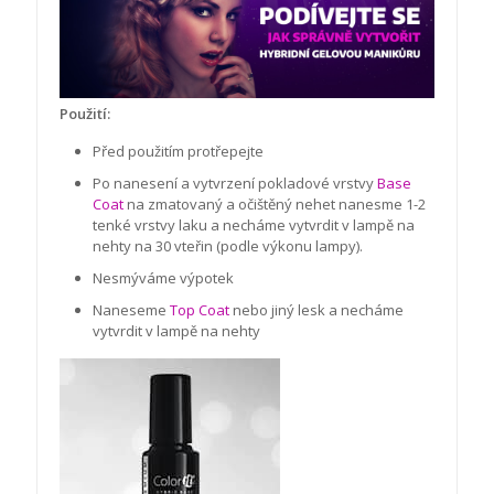
Použití:
Před použitím protřepejte
Po nanesení a vytvrzení pokladové vrstvy
Base
Coat
na zmatovaný a očištěný nehet nanesme 1-2
tenké vrstvy laku a necháme vytvrdit v lampě na
nehty na 30 vteřin (podle výkonu lampy).
Nesmýváme výpotek
Naneseme
Top Coat
nebo jiný lesk a necháme
vytvrdit v lampě na nehty