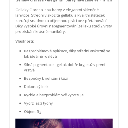
Gellaky Claresa - elegantní barvy navržené ve Francii
Gellaky Claresa jsou barvy v elegantní skleněné
lahvičce. Střední viskozita gellaku a kvalitní štěteček
zaručují snadnou a příjemnou práci bez přetahování.
Díky vysoké úrovni napigmentování gellaku stačí 2 vrsty
pro získání krásné manikůry.
Vlastnosti:
Bezproblémová aplikace, díky střední viskozitě se
lak ideálně rozlévá
Silná pigmentace - gellak dobře kryje už v první
vrstvě
Bezpečný k nehtům i kůži
Dokonalý lesk
Rychle a bezproblémově vytvrzuje
Vydrží až 3 týdny
Objem: 5g