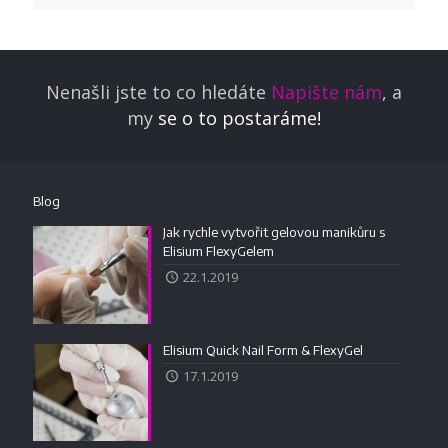
Nenašli jste to co hledáte
Napište nám
, a
my
se o to postaráme!
Blog
Jak rychle vytvořit gelovou manikůru s
Elisium FlexyGelem
22.1.2019
Elisium Quick Nail Form & FlexyGel
17.1.2019