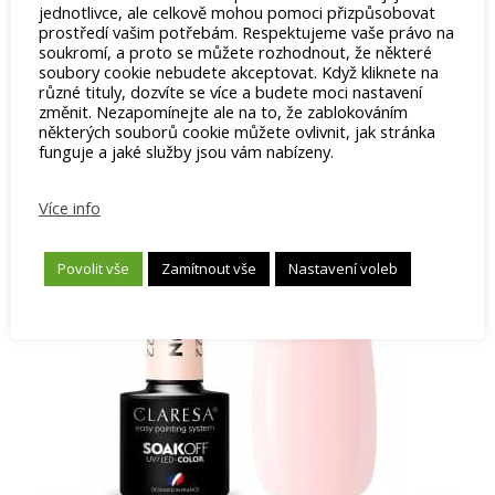
jednotlivce, ale celkově mohou pomoci přizpůsobovat
prostředí vašim potřebám. Respektujeme vaše právo na
soukromí, a proto se můžete rozhodnout, že některé
soubory cookie nebudete akceptovat. Když kliknete na
různé tituly, dozvíte se více a budete moci nastavení
změnit. Nezapomínejte ale na to, že zablokováním
některých souborů cookie můžete ovlivnit, jak stránka
Související produkty
funguje a jaké služby jsou vám nabízeny.
Více info
Povolit vše
Zamítnout vše
Nastavení voleb