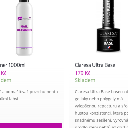
aner 1000ml
Claresa Ultra Base
9
Kč
179
Kč
adem
Skladem
ič a odmašťovač povrchu nehtu
Claresa Ultra Base basecoa
00ml lahvi
gellaky nebo polygely má
vylepšenou repecturu a sř
hustou konzistenci, která 
snadnému zesílení, vyrovná
prodloužení nehtů až do 1