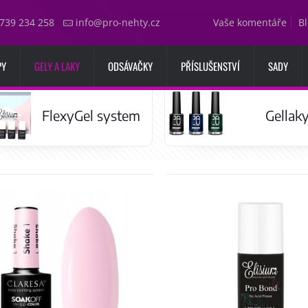
739 234 258
info@pro-nehty.cz
Vaše komentáře
B
PY
GELY A LAKY
ODSÁVAČKY
PŘÍSLUŠENSTVÍ
SADY
FlexyGel system
Gellak