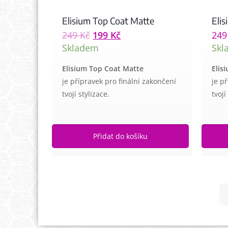
Elisium Top Coat Matte
Eli
249
Kč
199
Kč
24
Skladem
Skl
Elisium Top Coat Matte
Elis
je přípravek pro finální zakončení
je p
tvojí stylizace.
tvojí
Přidat do košíku