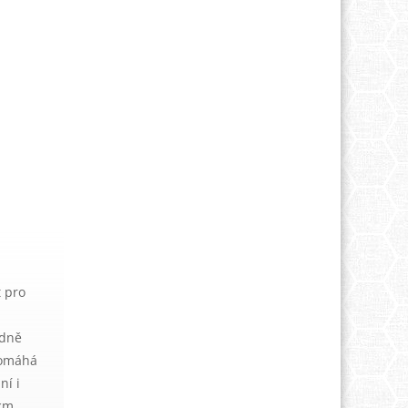
t pro
edně
pomáhá
ní i
 cm