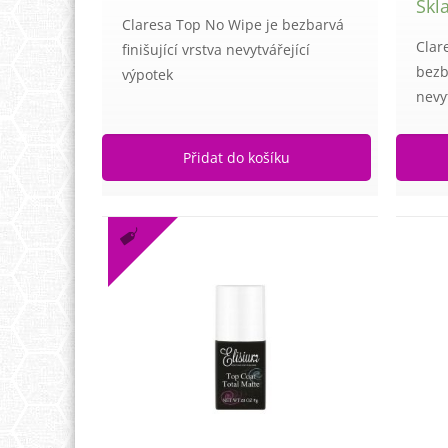
Skl
Claresa Top No Wipe je bezbarvá
Clar
finišující vrstva nevytvářející
bezba
výpotek
nevy
Přidat do košíku