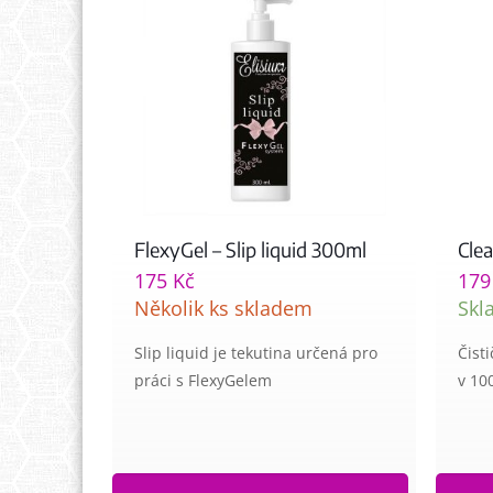
FlexyGel – Slip liquid 300ml
Cle
175
Kč
17
Několik ks skladem
Skl
Slip liquid je tekutina určená pro
Čist
práci s FlexyGelem
v 10