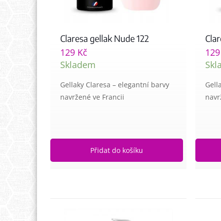
Claresa gellak Nude 122
Clar
129
Kč
12
Skladem
Skl
Gellaky Claresa – elegantní barvy
Gell
navržené ve Francii
navr
Přidat do košíku