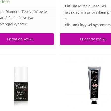
adem
Elisium Miracle Base Gel
esa Diamond Top No Wipe je
je základním přípravkem pr
rvá finišující vrstva
s
tvářející výpotek
Elisium FlexyGel systemem
Přidat do košíku
Přidat do košíku