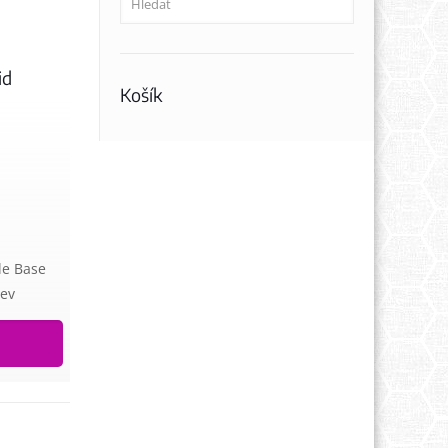
id
Košík
le Base
tev