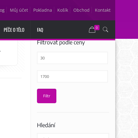
log
Můj účet
Pokladna
Košík
Obchod
Kontakt
0
PÉČE O TĚLO
FAQ
Filtrovat podle ceny
y
Filtr
Hledání