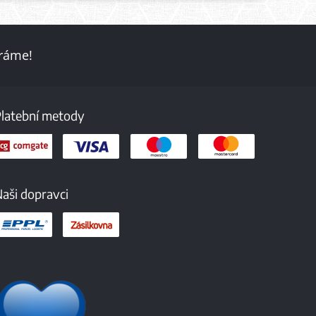
aráme!
Platební metody
aši dopravci