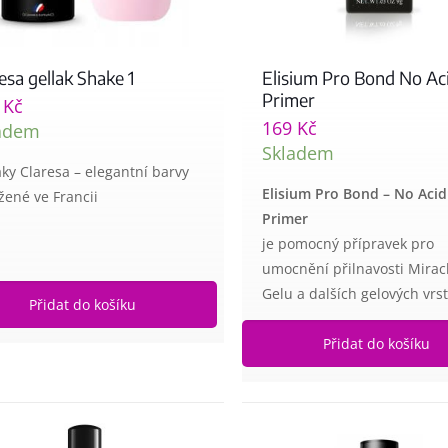
esa gellak Shake 1
Elisium Pro Bond No Ac
Primer
9
Kč
169
Kč
adem
Skladem
aky Claresa – elegantní barvy
Elisium Pro Bond – No Acid
žené ve Francii
Primer
je pomocný přípravek pro
umocnění přilnavosti Mirac
Gelu a dalších gelových vrs
Přidat do košíku
Přidat do košíku